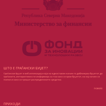
ШТО Е ГРАЃАНСКИ БУЏЕТ?
Граѓански Буџет е веб апликација која на едноставен начин го доближува буџетот до
граѓаните, интерактивно ги информира за тоа како се крои буџетот, на кој начин се
полни и како се трошат распределените средства.
ПОВЕЌЕ
ПРИХОДИ