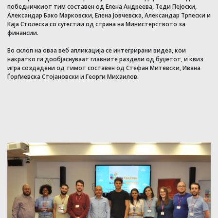
победничкиот тим составен од Елена Андреева, Теди Пејоски,
Александар Бакo Марковски, Елена Јовчевска, Александар Трпески и
Каја Столеска со сугестии од страна на Министерството за
финансии.
Во склоп на оваа веб апликација се интегрирани видеа, кои
накратко ги дообјаснуваат главните раздели од буџетот, и квиз
игра создадени од тимот составен од Стефан Митевски, Ивана
Ѓорѓиевска Стојановски и Георги Михаилов.