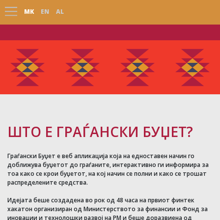
МК
ЕN
AL
ШТО Е ГРАЃАНСКИ БУЏЕТ?
Граѓански Буџет е веб апликација која на едноставен начин го
доближува буџетот до граѓаните, интерактивно ги информира за
тоа како се крои буџетот, на кој начин се полни и како се трошат
распределените средства.
Идејата беше создадена во рок од 48 часа на првиот финтек
хакатон организиран од Министерството за финансии и Фонд за
иновации и технолошки развој на РМ и беше доразвиена од