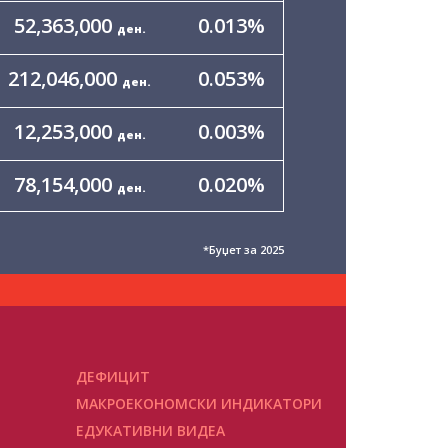
52,363,000
0.013
%
ден.
212,046,000
0.053
%
ден.
12,253,000
0.003
%
ден.
78,154,000
0.020
%
ден.
6,870,138,000
1.717
%
ден.
*Буџет за 2025
1,306,399,000
0.326
%
ден.
28,726,000
0.007
%
ден.
ДЕФИЦИТ
215,192,000
0.054
%
ден.
МАКРОЕКОНОМСКИ ИНДИКАТОРИ
ЕДУКАТИВНИ ВИДЕА