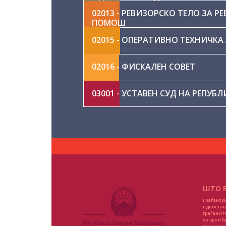
02013 - РЕВИЗОРСКО ТЕЛО ЗА 
ПОМОШ
02015 - ОПЕРАТИВНО ТЕХНИЧКА
02016 - ФИСКАЛЕН СОВЕТ
03001 - УСТАВЕН СУД НА РЕПУБ
04001 - ВЛАДА НА РЕПУБЛИКА 
04002 - СЛУЖБА ЗА ОПШТИ И З
04003 - СЕКРЕТАРИЈАТ ЗА ЗАКО
ШТО Е
04006 - ДРЖАВНО ПРАВОБРАНИ
Граѓански
едностав
граѓанит
се крои б